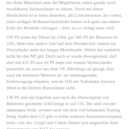
der flotte Münchner stets die Möglichkeit, einen gerade noch
bezahlbaren Sechszylinder zu fahren. Doch mit dieser
Herrlichkeit ist es beim aktuellen, 2012 erschienenen 3er vorbei,
seine seidigen Reihensechszylinder haben sich ganz ans untere
Ende der Preisliste verzogen – dort, wo es richtig teuer wird.
258 PS leistet der Diesel im 330d, gar 306 PS der Benziner im
335i. Steht eine andere Zahl auf dem Heckdeckel, rumort ein
Vierzylinder unter der langen Motorhaube. Wobei das natürlich
nicht für den M3 gilt. Doch auch er wurde downgesized, darf
aber mit 431 PS nun elf PS mehr aus seinem Sechszylinder
quetschen als zuvor aus dem V8. Allerdings sei gesagt, dass
auch die kleineren Motoren im 3er standesgemäße
Fortbewegung erlauben, seit im 316i ein Turbolader frischen
Wind in die kleinen Brennräume weht.
136 PS sind das Ergebnis und auch der überwiegend von
Behörden georderte 316d bringt es auf 116. Die sind von der
stämmigen Sorte, werden auch mit dem voll beladenen Touring
fertig. Außer dem GT gibt es keine weiteren Karosserievarianten
mehr vom 3er, Coupé und Cabrio dürfen sich ungeachtet ihrer
Abstammung seit 2013 4er nennen.