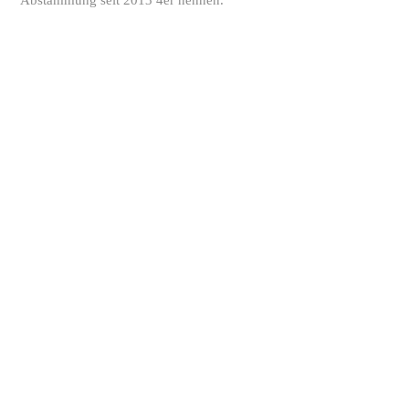
1. Ihr Name
2. Ihre E-Mail Adresse
3. Ihre Telefonnummer