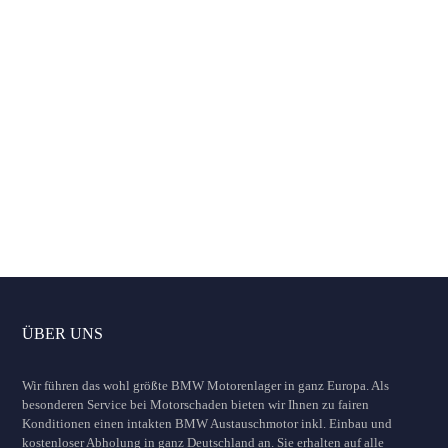
Für welche Services möchten Sie
Vergleichsangebote erhalten?
Austauschmotor
inklusive Einbau
Motorinstandsetzung
Autoankauf Angebot
Unverbindliche Anfrage jetzt abschicken
ÜBER UNS
Wir führen das wohl größte BMW Motorenlager in ganz Europa. Als
besonderen Service bei Motorschaden bieten wir Ihnen zu fairen
Konditionen einen intakten BMW Austauschmotor inkl. Einbau und
kostenloser Abholung in ganz Deutschland an. Sie erhalten auf alle